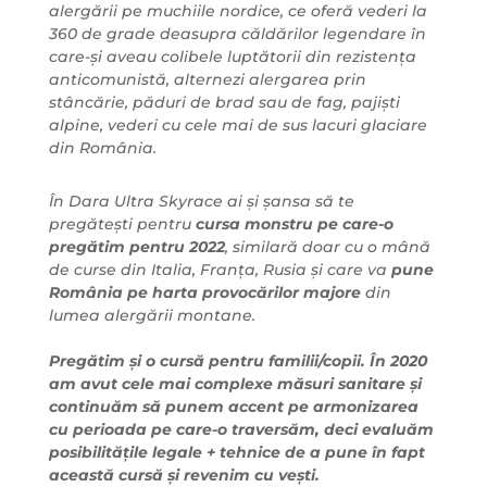
alergării pe muchiile nordice, ce oferă vederi la
360 de grade deasupra căldărilor legendare în
care-și aveau colibele luptătorii din rezistența
anticomunistă, alternezi alergarea prin
stâncărie, păduri de brad sau de fag, pajiști
alpine, vederi cu cele mai de sus lacuri glaciare
din România.
În Dara Ultra Skyrace ai și șansa să te
pregătești pentru
cursa monstru pe care-o
pregătim pentru 2022
, similară doar cu o mână
de curse din Italia, Franța, Rusia și care va
pune
România pe harta provocărilor majore
din
lumea alergării montane.
Pregătim și o cursă pentru familii/copii. În 2020
am avut cele mai complexe măsuri sanitare și
continuăm să punem accent pe armonizarea
cu perioada pe care-o traversăm, deci evaluăm
posibilitățile legale + tehnice de a pune în fapt
această cursă și revenim cu vești.