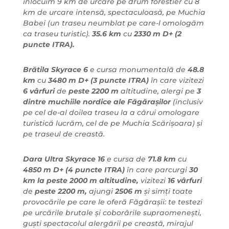
înlocuim 9 km de urcare pe drum forestier cu 8
km de urcare intensă, spectaculoasă, pe Muchia
Babei (un traseu neumblat pe care-l omologăm
ca traseu turistic).
35.6 km
cu
2330 m D+ (2
puncte ITRA).
Brătila Skyrace 6
e cursa monumentală de
48.8
km
cu
3480 m D+ (3 puncte ITRA)
în care vizitezi
6 vârfuri
de
peste 2200 m
altitudine, alergi pe
3
dintre muchiile nordice ale Făgărașilor
(inclusiv
pe cel de-al doilea traseu la a cărui omologare
turistică lucrăm, cel de pe Muchia Scărișoara) și
pe traseul de creastă.
Dara Ultra Skyrace 16
e cursa de
71.8 km
cu
4850 m D+
(4 puncte ITRA)
în care parcurgi
30
km la peste 2000 m altitudine,
vizitezi
16 vârfuri
de
peste 2200 m,
ajungi
2506 m
și simți toate
provocările pe care le oferă Făgărașii: te testezi
pe urcările brutale și coborârile supraomenești,
guști spectacolul alergării pe creastă, mirajul