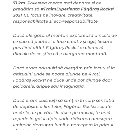
71 km
. Povestea merge mai departe și ne
pregătim să
#TraimExperienta Făgăraș Rocks!
2021
. Cu focus pe inovare, creativitate,
responsabilitate și eco-responsabilitate.
Dacă alergătorul montan explorează dincolo de
ce știa că poate și o face creativ și agil, fiecare
pas fiind altfel, Făgăraș Rocks! explorează
dincolo de ce știm că e alergarea montană.
Dacă eram obișnuiți să alergăm prin locuri și la
altitudini unde se poate ajunge pe 4 roți,
Făgăraș Rocks! ne duce unde pot ajunge doar
picioarele, aripile sau imaginația.
Dacă eram obișnuiți să simțim în corp senzația
de depășire a limitelor, Făgăraș Rocks! scoate
urcările de pe văi și le duce pe muchii, te urcă
repede în golul alpin unde ridicarea deasupra
limitelor, deasupra lumii, o percepem în primul