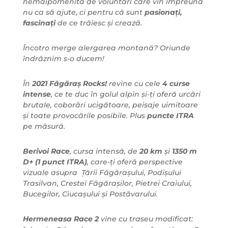
nemaipomenită de voluntari care vin împreună
nu ca să ajute, ci pentru că sunt
pasionați,
fascinați
de ce trăiesc și crează.
Încotro merge alergarea montană? Oriunde
îndrăznim s-o ducem!
În
2021 Făgăraș Rocks!
revine cu cele
4 curse
intense
, ce te duc în golul alpin și-ți oferă urcări
brutale, coborâri ucigătoare, peisaje uimitoare
și toate provocările posibile. Plus
puncte ITRA
pe măsură.
Berivoi Race
, cursa intensă, de
20 km
și
1350 m
D+ (1 punct ITRA)
, care-ți oferă perspective
vizuale asupra Țării Făgărașului, Podișului
Trasilvan, Crestei Făgărașilor, Pietrei Craiului,
Bucegilor, Ciucașului și Postăvarului.
Hermeneasa Race 2
vine cu traseu modificat: