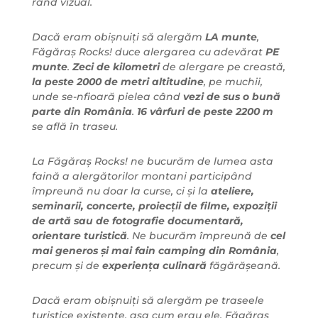
rând vizual.
Dacă eram obișnuiți să alergăm
LA munte
,
Făgăraș Rocks! duce alergarea cu adevărat
PE
munte
.
Zeci de kilometri
de alergare pe creastă,
la peste 2000 de metri altitudine
, pe muchii,
unde se-nfioară pielea când
vezi de sus o bună
parte din România
.
16 vârfuri de peste 2200 m
se află în traseu.
La Făgăraș Rocks! ne bucurăm de lumea asta
faină a alergătorilor montani participând
împreună nu doar la curse, ci și la
ateliere,
seminarii, concerte, proiecții de filme, expoziții
de artă sau de fotografie documentară,
orientare turistică
. Ne bucurăm împreună de
cel
mai generos și mai fain camping din România
,
precum și de
experiența culinară
făgărășeană.
Dacă eram obișnuiți să alergăm pe traseele
turistice existente, așa cum erau ele, Făgăraș