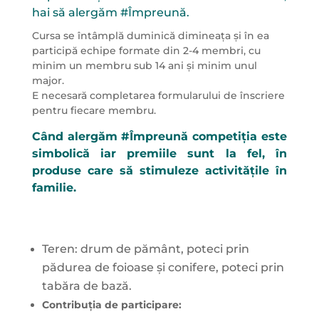
hai să alergăm #Împreună.
Cursa se întâmplă duminică dimineața și în ea
participă echipe formate din 2-4 membri, cu
minim un membru sub 14 ani și minim unul
major.
E necesară completarea formularului de înscriere
pentru fiecare membru.
Când alergăm #Împreună competiția este
simbolică iar premiile sunt la fel, în
produse care să stimuleze activitățile în
familie.
Teren: drum de pământ, poteci prin
pădurea de foioase și conifere, poteci prin
tabăra de bază.
Contribuția de participare: