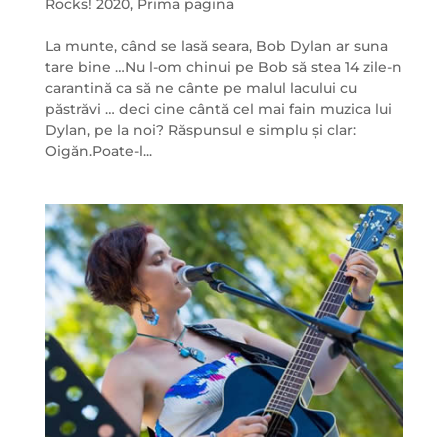
Rocks! 2020
,
Prima pagina
La munte, când se lasă seara, Bob Dylan ar suna
tare bine …Nu l-om chinui pe Bob să stea 14 zile-n
carantină ca să ne cânte pe malul lacului cu
păstrăvi … deci cine cântă cel mai fain muzica lui
Dylan, pe la noi? Răspunsul e simplu și clar:
Oigăn.Poate-l...